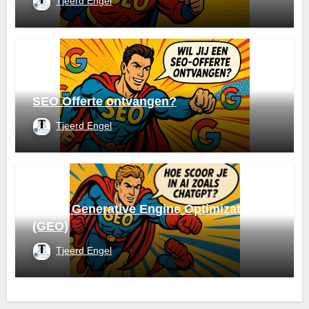
Tjeerd Engel
SEO Offerte ontvangen?
Tjeerd Engel
Wat is Generative Engine Optimization
(GEO)
Tjeerd Engel