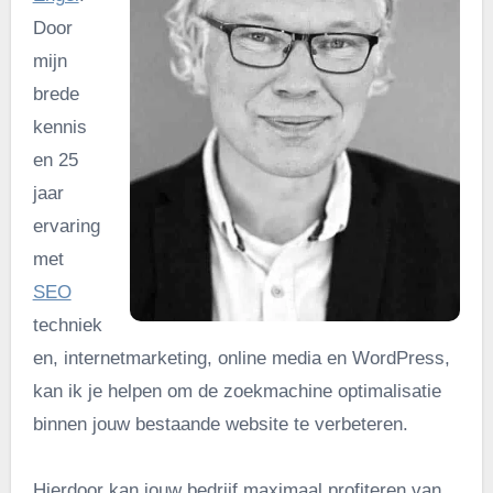
Door
mijn
brede
kennis
en 25
jaar
ervaring
met
SEO
techniek
en, internetmarketing, online media en WordPress,
kan ik je helpen om de zoekmachine optimalisatie
binnen jouw bestaande website te verbeteren.
Hierdoor kan jouw bedrijf maximaal profiteren van