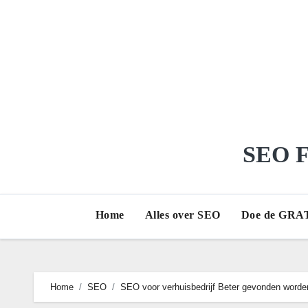
Ga
naar
de
inhoud
SEO Fr
Home
Alles over SEO
Doe de GRAT
Home
SEO
SEO voor verhuisbedrijf Beter gevonden worde