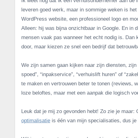
Ik weet nog dat ik een verhuisondernemer aan de li
leveren goed werk, maar in sommige weken is het st
WordPress website, een professioneel logo en mooi
Alleen: hij was bijna onzichtbaar in Google. En in
mensen vaak pas wanneer het echt nodig is. Dan k
door, maar kiezen ze snel een bedrijf dat betrouw
We zijn samen gaan kijken naar zijn diensten, zijn
spoed”, “inpakservice”, “verhuislift huren” of “zake
te maken en vertrouwen beter te tonen (reviews, we
loze beloftes, maar met een aanpak die logisch vo
Leuk dat je mij zo gevonden hebt! Zo zie je maar:
optimalisatie
is één van mijn specialisaties, dus je 