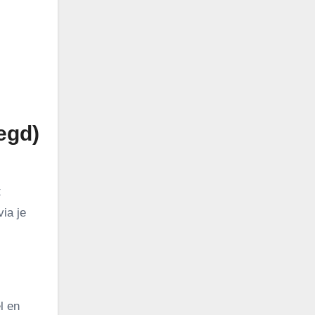
egd)
t
via je
l en