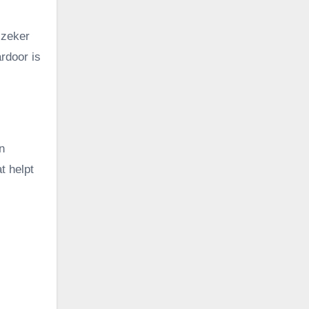
 zeker
rdoor is
n
t helpt