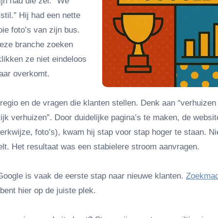
jn had die zei: “We
il.” Hij had een nette
e foto’s van zijn bus.
 deze branche zoeken
likken ze niet eindeloos
baar overkomt.
 regio en de vragen die klanten stellen. Denk aan “verhuizen
lijk verhuizen”. Door duidelijke pagina’s te maken, de websit
rkwijze, foto’s), kwam hij stap voor stap hoger te staan. Ni
elt. Het resultaat was een stabielere stroom aanvragen.
 Google is vaak de eerste stap naar nieuwe klanten.
Zoekmac
bent hier op de juiste plek.