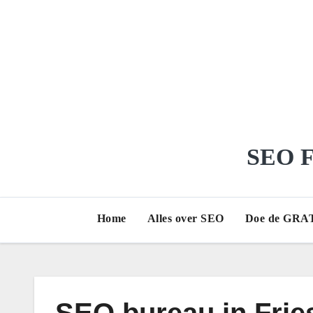
Ga
naar
de
inhoud
SEO Fr
Home
Alles over SEO
Doe de GRAT