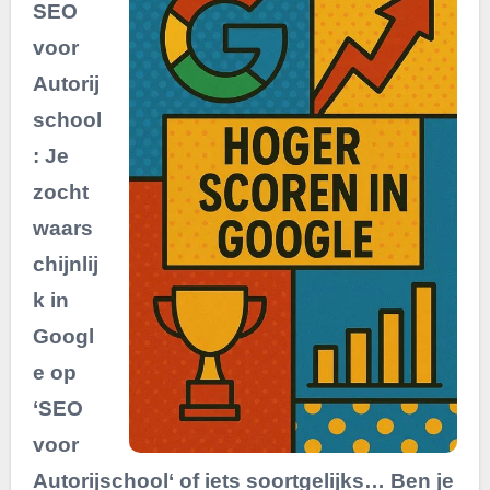
SEO
voor
Autorij
school
: Je
zocht
waars
chijnlij
k in
Googl
e op
‘SEO
voor
Autorijschool‘ of iets soortgelijks… Ben je