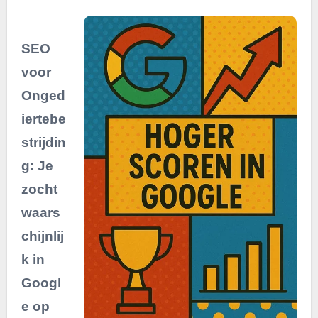
SEO
voor
Onged
iertebe
strijdin
g
: Je
zocht
waars
chijnlij
k in
Googl
e op