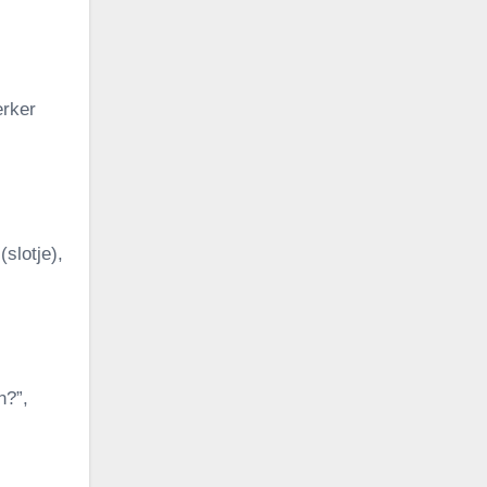
erker
(slotje),
n?”,