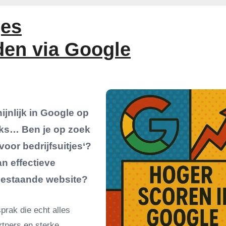
jes
en via Google
ijnlijk in Google op
ijks… Ben je op zoek
voor bedrijfsuitjes‘?
n effectieve
bestaande website?
prak die echt alles
rtners en sterke