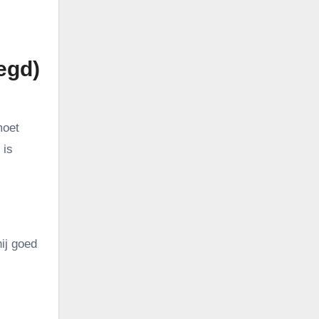
egd)
moet
 is
hij goed