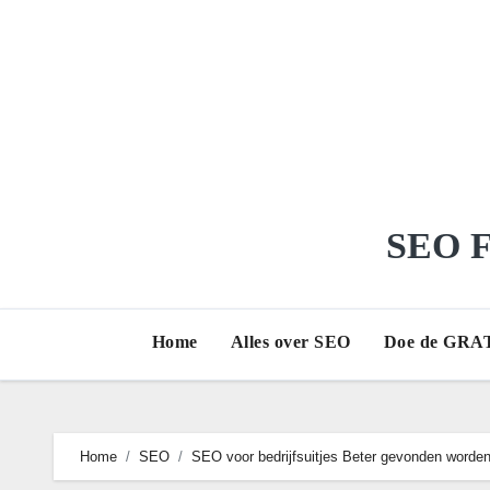
Ga
naar
de
inhoud
SEO Fr
Home
Alles over SEO
Doe de GRAT
Home
SEO
SEO voor bedrijfsuitjes Beter gevonden worde