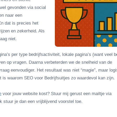
 wel gevonden via social
ken naar een
n dat is precies het
rijzen en zekerheid. Als
aag niet.
na’s per type bedrijfsactiviteit, lokale pagina’s (want veel b
even op vragen. Daarna verbeterden we de snelheid van de
aag eenvoudiger. Het resultaat was niet “magie”, maar logi
 is waarom SEO voor Bedrijfsuitjes zo waardevol kan zijn.
e
voor jouw website kost? Stuur mij gerust een mailtje via
Ik stuur je dan een vrijblijvend voorstel toe.