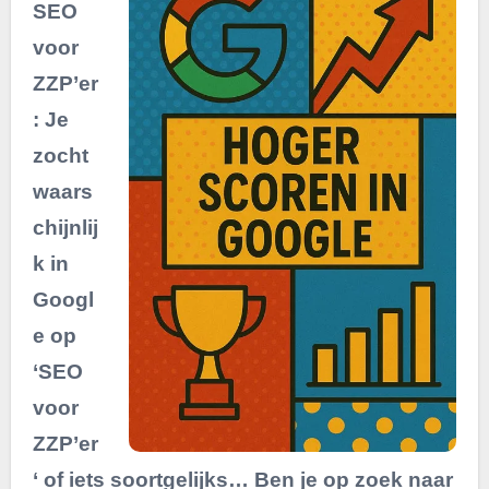
SEO
voor
ZZP’er
: Je
zocht
waars
chijnlij
k in
Googl
e op
‘SEO
voor
ZZP’er
‘ of iets soortgelijks… Ben je op zoek naar