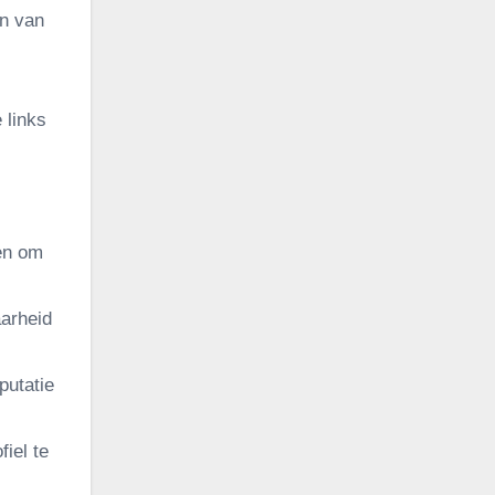
en van
 links
en om
aarheid
putatie
iel te