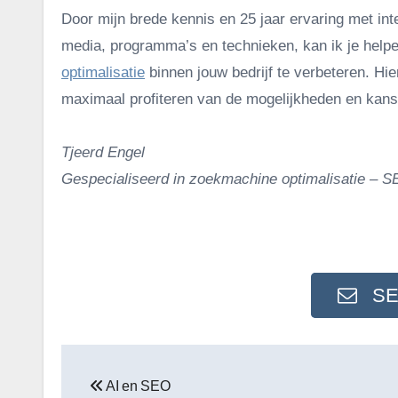
Door mijn brede kennis en 25 jaar ervaring met int
media, programma’s en technieken, kan ik je hel
optimalisatie
binnen jouw bedrijf te verbeteren. Hie
maximaal profiteren van de mogelijkheden en kan
Tjeerd Engel
Gespecialiseerd in zoekmachine optimalisatie – 
.
SEO
Bericht
navigatie
AI en SEO