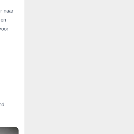
r naar
 en
voor
nd