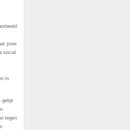
voorbeeld
aar jouw
a social
en in
 gelijk
jn
an tegen
en