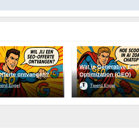
Wat is Generative Eng
fferte ontvangen?
Optimization (GEO)
eerd Engel
Tjeerd Engel