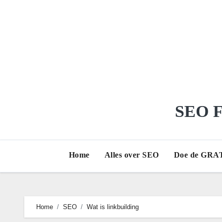
Ga
naar
de
inhoud
SEO Fr
Home
Alles over SEO
Doe de GRAT
Home
SEO
Wat is linkbuilding