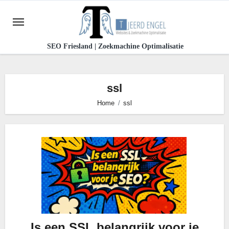
Ga
naar
de
SEO Friesland | Zoekmachine Optimalisatie
inhoud
ssl
Home
ssl
Is een SSL belangrijk voor je