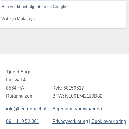
Hoe werkt het algoritme bij Google?
Wat zijn Metatags
Tjeerd Engel
Lutswâl 4
8564 HA –
KvK: 68159617
Ruigahuizen
BTW: NL001742119B82
info@tjeerdengel.nl
Algemene Voorwaarden
06 – 119 52 361
Privacyverklaring
|
Cookieverklaring