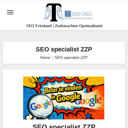
Ga
naar
de
SEO Friesland | Zoekmachine Optimalisatie
inhoud
SEO specialist ZZP
Home
SEO specialist ZZP
SEO specialist ZZP