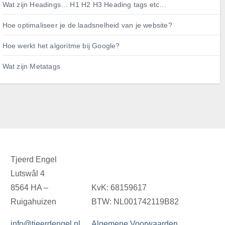
Wat zijn Headings… H1 H2 H3 Heading tags etc…
Hoe optimaliseer je de laadsnelheid van je website?
Hoe werkt het algoritme bij Google?
Wat zijn Metatags
Tjeerd Engel
Lutswâl 4
8564 HA –
KvK: 68159617
Ruigahuizen
BTW: NL001742119B82
info@tjeerdengel.nl
Algemene Voorwaarden