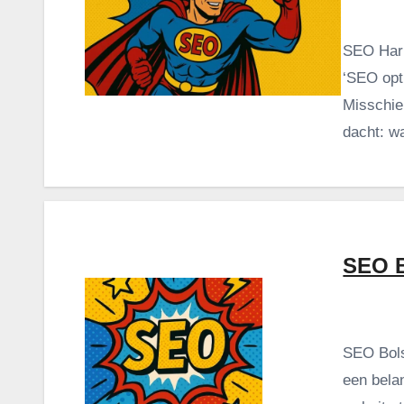
SEO Harl
‘SEO opti
Misschien
dacht: w
SEO 
SEO Bols
een bela