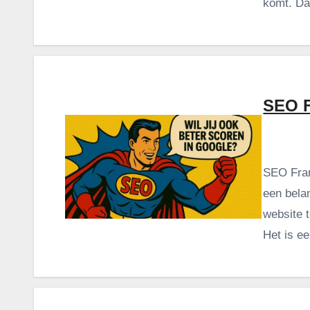
komt. Da
SEO F
SEO Fran
een bela
website 
Het is e