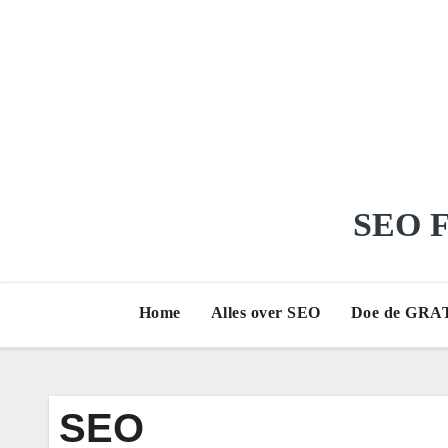
Ga
naar
de
inhoud
SEO Fr
Home
Alles over SEO
Doe de GRAT
SEO