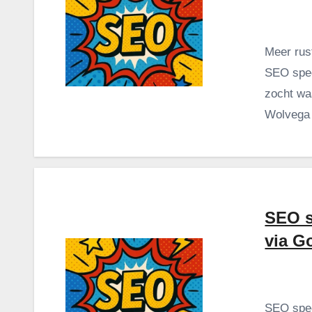
Meer rus
SEO spec
zocht wa
Wolvega 
SEO s
via G
SEO spec