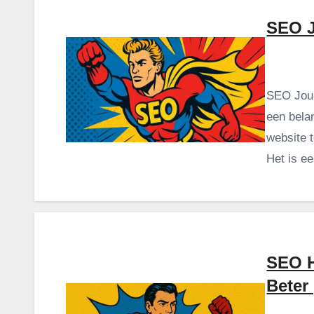
SEO 
SEO Jour
een bela
website 
Het is e
SEO H
Beter