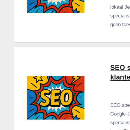
lokaal J
specialis
geen toe
SEO s
klant
SEO spec
Google J
specialis