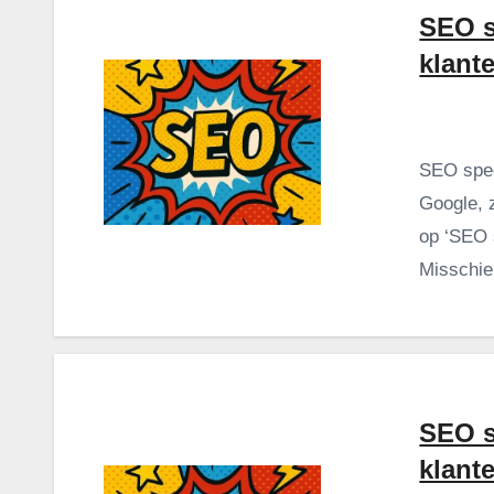
SEO s
klant
SEO spec
Google, 
op ‘SEO s
Misschie
SEO s
klant