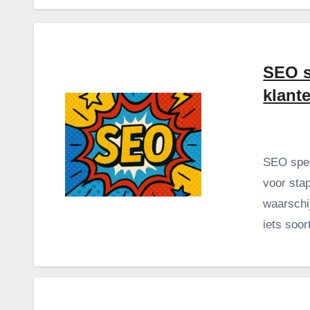
SEO s
klant
SEO spec
voor sta
waarschij
iets soo